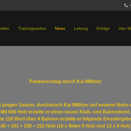
pieler
Trainingszeiten
News
Leitung
Erfolge
Vier-S
Paukenschlag durch Kai Millitzer
 jungen Saison, durchbrach Kai Millitzer auf unserer Bahn 
Mit 606 Holz erzielte er einen neuen Klub- und Bahnrekord.
ie 120 Wurf über 4 Bahnen erzielte er folgende Einzelergeb
145 + 151 + 158 + 152 Holz (16 x fielen 9 Holz und 12 x 8 Holz)