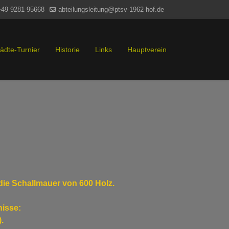
+49 9281-95668
abteilungsleitung@ptsv-1962-hof.de
tädte-Turnier
Historie
Links
Hauptverein
die Schallmauer von 600 Holz.
nisse:
.