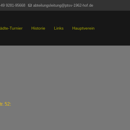
+49 9281-95668
abteilungsleitung@ptsv-1962-hof.de
tädte-Turnier
Historie
Links
Hauptverein
r. 52: