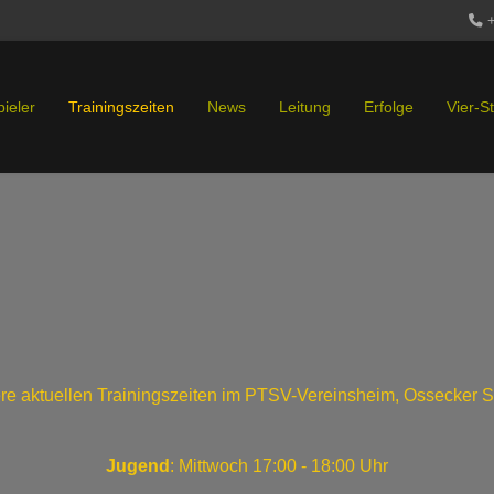
pieler
Trainingszeiten
News
Leitung
Erfolge
Vier-S
e aktuellen Trainingszeiten im PTSV-Vereinsheim, Ossecker St
Jugend
: Mittwoch 17:00 - 18:00 Uhr